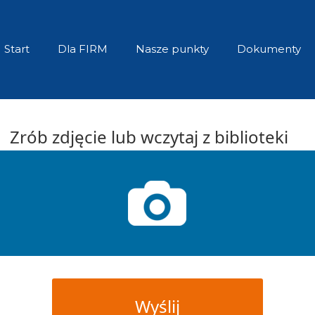
Start
Dla FIRM
Nasze punkty
Dokumenty
Zrób zdjęcie lub wczytaj z biblioteki
*
Wyślij